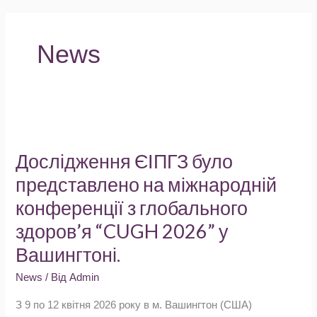
News
Дослідження
ЄІПГЗ
Дослідження ЄІПГЗ було
було
представлено на міжнародній
представлено
конференції з глобального
на
здоров’я “CUGH 2026” у
міжнародній
конференції
Вашингтоні.
з
News
/ Від
Admin
глобального
З 9 по 12 квітня 2026 року в м. Вашингтон (США)
здоров’я