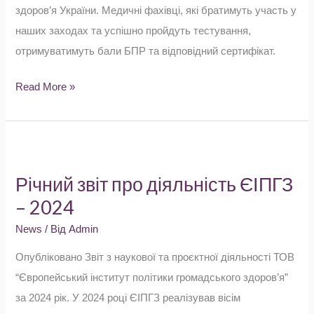
здоров’я України. Медичні фахівці, які братимуть участь у
наших заходах та успішно пройдуть тестування,
отримуватимуть бали БПР та відповідний сертифікат.
Read More »
Річний
звіт
Річний звіт про діяльність ЄІПГЗ
про
– 2024
діяльність
ЄІПГЗ
News
/ Від
Admin
–
Опубліковано Звіт з наукової та проєктної діяльності ТОВ
2024
“Європейський інститут політики громадського здоров’я”
за 2024 рік. У 2024 році ЄІПГЗ реалізував вісім