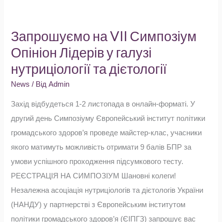
Запрошуємо
на
Запрошуємо на VII Симпозіум
VII
Опініон Лідерів у галузі
Симпозіум
нутриціології та дієтології
Опініон
Лідерів
News
/ Від
Admin
у
Захід відбудеться 1-2 листопада в онлайн-форматі. У
галузі
другий день Симпозіуму Європейський інститут політики
нутриціології
громадського здоров’я проведе майстер-клас, учасники
та
якого матимуть можливість отримати 9 балів БПР за
дієтології
умови успішного проходження підсумкового тесту.
РЕЄСТРАЦІЯ НА СИМПОЗІУМ Шановні колеги!
Незалежна асоціація нутриціологів та дієтологів України
(НАНДУ) у партнерстві з Європейським інститутом
політики громадського здоров’я (ЄІПГЗ) запрошує вас