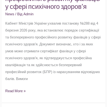
у сфері психічного здоров’я
та
безперервного
News
/ Від
Admin
професійного
Кабінет Міністрів України ухвалив постанову №288 від 4
розвитку
березня 2026 року, яка встановлює порядок сертифікації
фахівців
та безперервного професійного розвитку фахівців у сфері
у
психічного здоров’я. Документ визначає, хто і за яких
сфері
умов може отримати сертифікат фахівця у сфері
психічного
психічного здоров’я, як підтверджується професійна
здоров’я
кваліфікація та як здійснюється безперервний
професійний розвиток (БПР) із нарахуванням відповідних
балів. Вимоги
Read More »