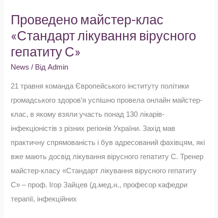
майстер-
Проведено майстер-клас
клас
«Стандарт лікування вірусного
«Стандарт
гепатиту С»
лікування
вірусного
News
/ Від
Admin
гепатиту
21 травня команда Європейського інституту політики
С»
громадського здоров’я успішно провела онлайн майстер-
клас, в якому взяли участь понад 130 лікарів-
інфекціоністів з різних регіонів України. Захід мав
практичну спрямованість і був адресований фахівцям, які
вже мають досвід лікування вірусного гепатиту С. Тренер
майстер-класу «Стандарт лікування вірусного гепатиту
С» – проф. Ігор Зайцев (д.мед.н., професор кафедри
терапії, інфекційних