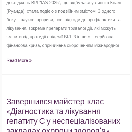
досліджень ВІЛ “IAS 2025”, що відбулася у липні в Кігалі
(Руанда), стала подією з подвійним змістом. З одного
боку – наукові прориви, нові підходи до профілактики та
лікування, зокрема препарати тривалої дії, які можуть
змінити хід протидії епідемії ВІЛ. З іншого – серйозна
фінансова криза, спричинена скороченням міжнародної
Read More »
Завершився
майстер-
Завершився майстер-клас
клас
«Діагностика та лікування
«Діагностика
гепатиту С у неспеціалізованих
та
закладах охорони здоров’я»
лікування