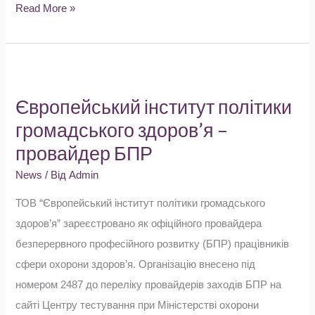
Read More »
Європейський
інститут
Європейський інститут політики
політики
громадського здоров’я –
громадського
провайдер БПР
здоров’я
–
News
/ Від
Admin
провайдер
ТОВ “Європейський інститут політики громадського
БПР
здоров’я” зареєстровано як офіційного провайдера
безперервного професійного розвитку (БПР) працівників
сфери охорони здоров’я. Організацію внесено під
номером 2487 до переліку провайдерів заходів БПР на
сайті Центру тестування при Міністерстві охорони