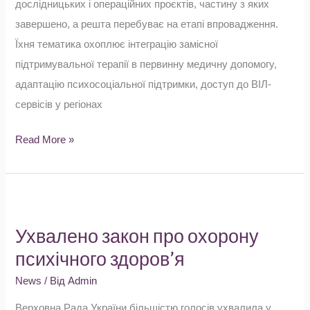
дослідницьких і операційних проєктів, частину з яких
завершено, а решта перебуває на етапі впровадження.
Їхня тематика охоплює інтеграцію замісної
підтримувальної терапії в первинну медичну допомогу,
адаптацію психосоціальної підтримки, доступ до ВІЛ-
сервісів у регіонах
Read More »
Ухвалено
закон
Ухвалено закон про охорону
про
психічного здоров’я
охорону
психічного
News
/ Від
Admin
здоров’я
Верховна Рада України більшістю голосів ухвалила у