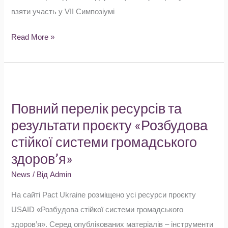
взяти участь у VII Симпозіумі
Read More »
Повний
перелік
Повний перелік ресурсів та
ресурсів
результати проєкту «Розбудова
та
стійкої системи громадського
результати
здоров’я»
проєкту
«Розбудова
News
/ Від
Admin
стійкої
На сайті Pact Ukraine розміщено усі ресурси проєкту
системи
USAID «Розбудова стійкої системи громадського
громадського
здоров’я». Серед опублікованих матеріалів – інструменти
здоров’я»