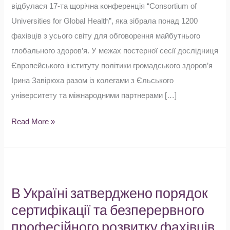
відбулася 17-та щорічна конференція “Consortium of
“CUGH
Universities for Global Health”, яка зібрала понад 1200
2026”
фахівців з усього світу для обговорення майбутнього
у
глобального здоров’я. У межах постерної сесії дослідниця
Вашингтоні.
Європейського інституту політики громадського здоров’я
Ірина Завірюха разом із колегами з Єльського
університету та міжнародними партнерами […]
Read More »
В
Україні
В Україні затверджено порядок
затверджено
сертифікації та безперервного
порядок
професійного розвитку фахівців
сертифікації