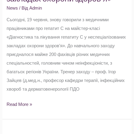
гепатиту
News
/ Від
Admin
С
Сьогодні, 19 червня, знову говорили з медичними
у
працівниками про гепатит С на майстер-класі
неспеціалізованих
«Діагностика та лікування гепатиту С у неспеціалізованих
закладах
закладах охорони здоров’я». До навчального заходу
охорони
приєдналося майже 200 фахівців різних медичних
здоров’я»
спеціальностей, головним чином неінфекціоністи, з
багатьох регіонів України. Тренер заходу – проф. Ігор
Зайцев (д.мед.н., професор кафедри терапії, інфекційних
хвороб та дерматовенерології ПДО
Read More »
Проведено