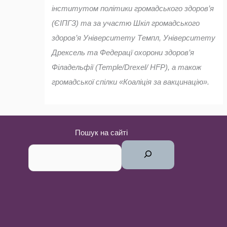
інститутом політики громадського здоров’я
(ЄІПГЗ) та за участю Шкіл громадського
здоров’я Університету Темпл, Університету
Дрексель та Федерацї охорони здоров’я
Філадельфії (Temple/Drexel/ HFP), а також
громадської спілки «Коаліція за вакцинацію».
Пошук на сайті