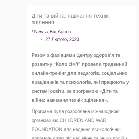
Діти та війна: навчання технік
зцілення
/
News
/ Від
Admin
27 Лютого, 2023
Разом з фахівцями Центру здоров’я та
розвитку “Коло сім’ї” провели триденний
онлайн-тренінг для педагогів, соціальних
працівників та психологів, які працюють у
системі освіти, за програмою «Діти та
війна: навчання технік зцілення».
Програма була розроблена міжнародною
організацією CHILDREN AND WAR
FOUNDATION для надання психологічної
допомоги дітям під час війни та інших подій з