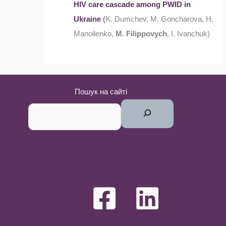
HIV care cascade among PWID in
Ukraine
(
K. Dumchev, M. Goncharova, H.
Manoilenko,
M. Filippovych
, I. Ivanchuk)
Пошук на сайті