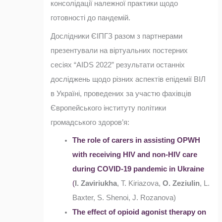
консолідації належної практики щодо
готовності до пандемій.
Дослідники ЄІПГЗ разом з партнерами
презентували на віртуальних постерних
сесіях “AIDS 2022” результати останніх
досліджень щодо різних аспектів епідемії ВІЛ
в Україні, проведених за участю фахівців
Європейського інституту політики
громадського здоров’я:
The role of carers in assisting OPWH
with receiving HIV and non-HIV care
during COVID-19 pandemic in Ukraine
(
I. Zaviriukha
, T. Kiriazova,
O. Zeziulin
, L.
Baxter, S. Shenoi, J. Rozanova)
The effect of opioid agonist therapy on