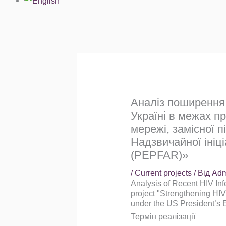
Аналіз поширення 
Україні в межах п
мережі, замісної п
Надзвичайної ініц
(PEPFAR)»
/
Current projects
/ Від
Adm
Analysis of Recent HIV In
project "Strengthening HI
under the US President’s
Термін реалізації